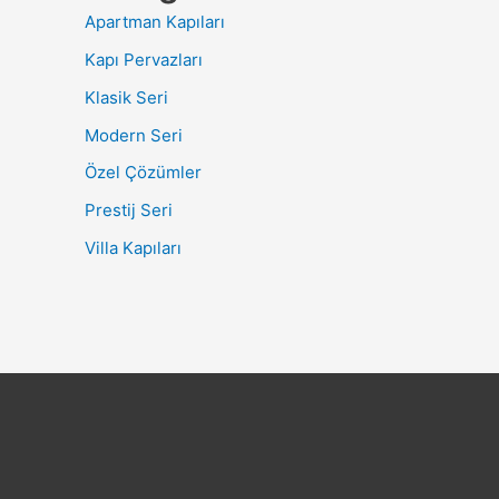
Apartman Kapıları
Kapı Pervazları
Klasik Seri
Modern Seri
Özel Çözümler
Prestij Seri
Villa Kapıları