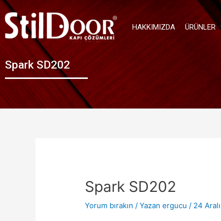
HAKKIMIZDA
ÜRÜNLER
Spark SD202
Spark SD202
Yorum bırakın
/ Yazan
ergucu
/
24 Aral