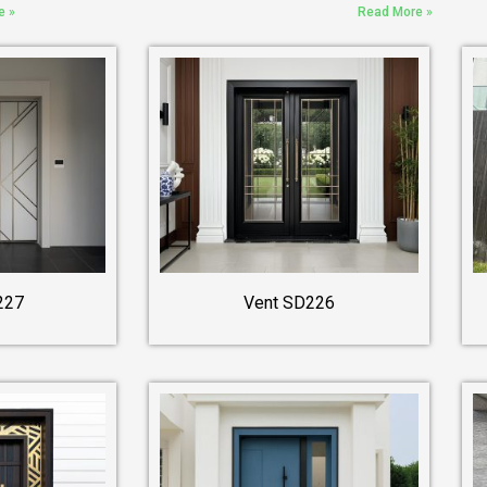
e »
Read More »
227
Vent SD226