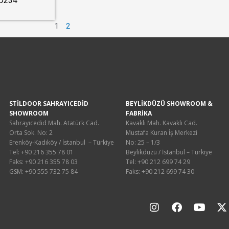
D234
1
2
STİLDOOR SAHRAYICEDİD
BEYLİKDÜZÜ SHOWROOM &
SHOWROOM
FABRİKA
Sahrayıcedid Mah. Atatürk Cad.
Kavaklı Mah. Kavaklı Cad.
Orta Sok. No: 2
Mustafa Kuran İş Merkezi
Erenköy-Kadıköy / İstanbul – Türkiye
No: 25 – 1/3
Tel: +90 216 355 78 01
Beylikdüzü / İstanbul – Türkiye
Faks: +90 216 355 78 03
Tel: +90 212 699 74 29
GSM: +90 555 732 75 84
Faks: +90 212 699 74 30