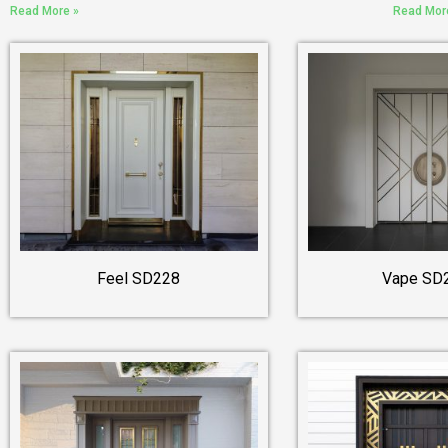
Read More »
Read Mor
Feel SD228
Vape SD