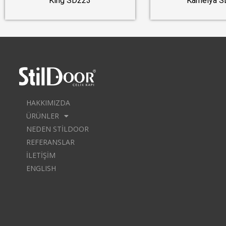
King SD223
Kamelya S
HAKKIMIZDA
ÜRÜNLER
NEDEN STILDOOR
REFERANSLAR
İLETIŞIM
ENGLISH