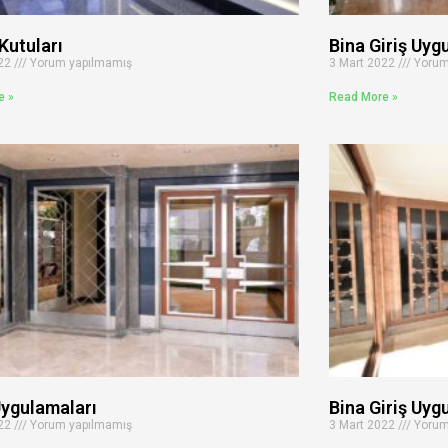
Kutuları
Bina Giriş Uyg
022
Yorum yapılmamış
3 Mart 2022
Yorum
e »
Read More »
ygulamaları
Bina Giriş Uyg
022
Yorum yapılmamış
3 Mart 2022
Yorum