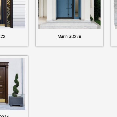
222
Marin SD238