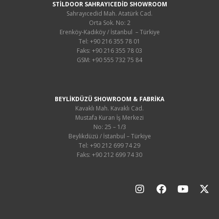
STİLDOOR SAHRAYICEDİD SHOWROOM
Sahrayıcedid Mah. Atatürk Cad.
Orta Sok. No: 2
Erenköy-Kadıköy / İstanbul – Türkiye
Tel: +90 216 355 78 01
Faks: +90 216 355 78 03
GSM: +90 555 732 75 84
BEYLİKDÜZÜ SHOWROOM & FABRİKA
Kavaklı Mah. Kavaklı Cad.
Mustafa Kuran İş Merkezi
No: 25 – 1/3
Beylikdüzü / İstanbul – Türkiye
Tel: +90 212 699 74 29
Faks: +90 212 699 74 30