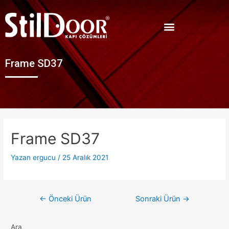
Frame SD37
Frame SD37
Yazan
ergucu
/
25 Aralık 2021
←
Önceki Ürün
Sonraki Ürün
→
Ara