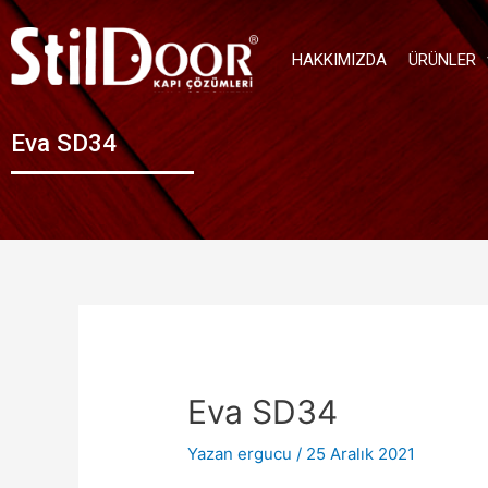
HAKKIMIZDA
ÜRÜNLER
Eva SD34
Eva SD34
Yazan
ergucu
/
25 Aralık 2021