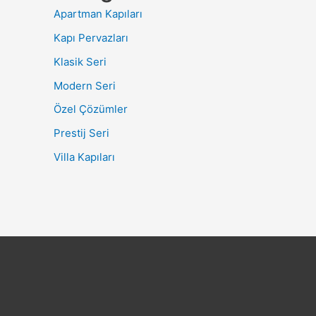
Apartman Kapıları
Kapı Pervazları
Klasik Seri
Modern Seri
Özel Çözümler
Prestij Seri
Villa Kapıları