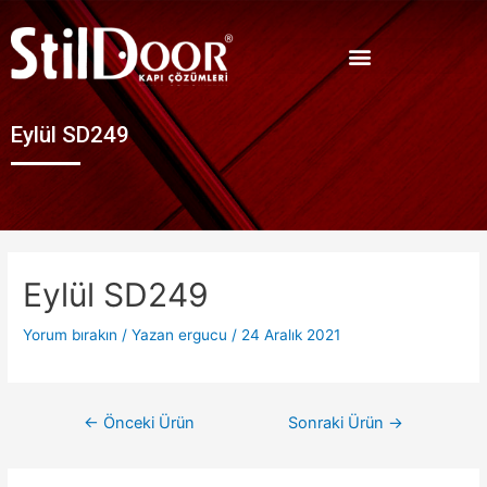
Eylül SD249
Eylül SD249
Yorum bırakın
/ Yazan
ergucu
/
24 Aralık 2021
←
Önceki Ürün
Sonraki Ürün
→