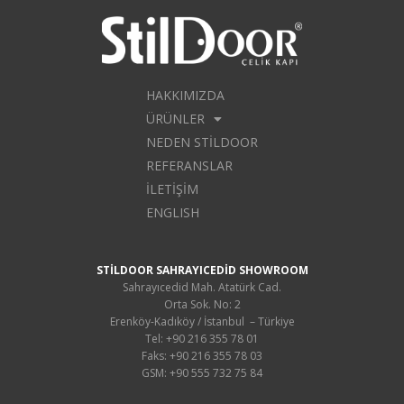
HAKKIMIZDA
ÜRÜNLER
NEDEN STILDOOR
REFERANSLAR
İLETIŞIM
ENGLISH
STİLDOOR SAHRAYICEDİD SHOWROOM
Sahrayıcedid Mah. Atatürk Cad.
Orta Sok. No: 2
Erenköy-Kadıköy / İstanbul – Türkiye
Tel: +90 216 355 78 01
Faks: +90 216 355 78 03
GSM: +90 555 732 75 84