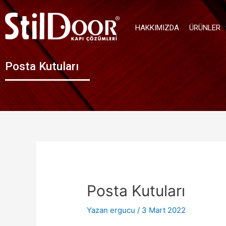
HAKKIMIZDA
ÜRÜNLER
Posta Kutuları
Posta Kutuları
Yazan
ergucu
/
3 Mart 2022