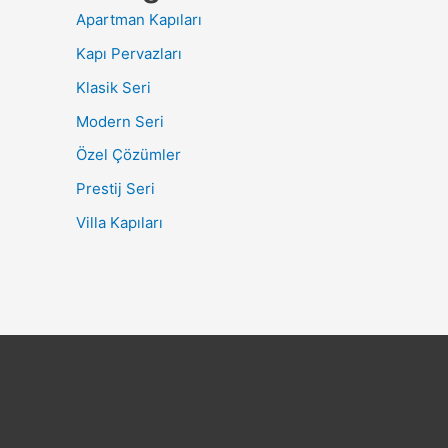
Apartman Kapıları
Kapı Pervazları
Klasik Seri
Modern Seri
Özel Çözümler
Prestij Seri
Villa Kapıları