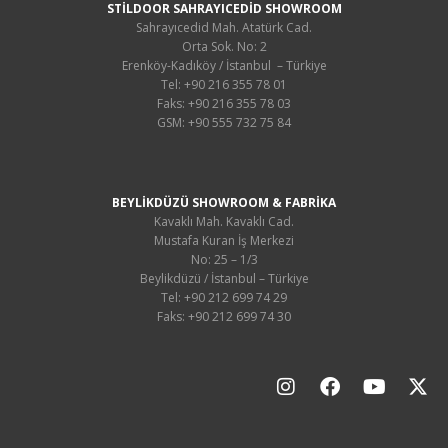
STİLDOOR SAHRAYICEDİD SHOWROOM
Sahrayıcedid Mah. Atatürk Cad.
Orta Sok. No: 2
Erenköy-Kadıköy / İstanbul – Türkiye
Tel: +90 216 355 78 01
Faks: +90 216 355 78 03
GSM: +90 555 732 75 84
BEYLİKDÜZÜ SHOWROOM & FABRİKA
Kavaklı Mah. Kavaklı Cad.
Mustafa Kuran İş Merkezi
No: 25 – 1/3
Beylikdüzü / İstanbul – Türkiye
Tel: +90 212 699 74 29
Faks: +90 212 699 74 30