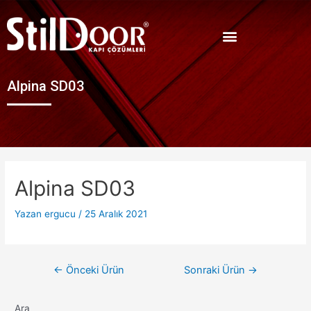
Alpina SD03
Alpina SD03
Yazan
ergucu
/
25 Aralık 2021
←
Önceki Ürün
Sonraki Ürün
→
Ara